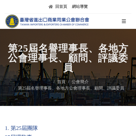
跳到主要內容區塊
回首頁
網站導覽
第25屆名譽理事長、各地方
公會理事長、顧問、評議委
員
:::
首頁
公會簡介
第25屆名譽理事長、各地方公會理事長、顧問、評議委員
1
. 第25屆團隊